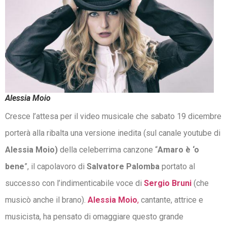
Alessia Moio
Cresce l’attesa per il video musicale che sabato 19 dicembre
porterà alla ribalta una versione inedita (sul canale youtube di
Alessia Moio)
della celeberrima canzone “
Amaro è ‘o
bene
”, il capolavoro di
Salvatore Palomba
portato al
successo con l’indimenticabile voce di
Sergio Bruni
(che
musicò anche il brano).
Alessia Moio
,
cantante, attrice e
musicista, ha pensato di omaggiare questo grande