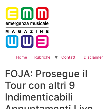
Vai
al
contenuto
Home
Rubriche
Contatti
Disclaimer
FOJA: Prosegue il
Tour con altri 9
Indimenticabili
Appuntamenti Live