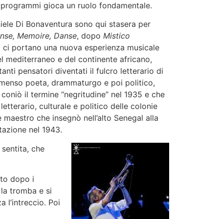
dei programmi gioca un ruolo fondamentale.
niele Di Bonaventura sono qui stasera per
nse, Memoire, Danse
, dopo
Mistico
 ci portano una nuova esperienza musicale
el mediterraneo e del continente africano,
ti pensatori diventati il fulcro letterario di
menso poeta, drammaturgo e poi politico,
 coniò il termine “negritudine” nel 1935 e che
tterario, culturale e politico delle colonie
e maestro che insegnò nell’alto Senegal alla
itazione nel 1943.
 sentita, che
ito dopo i
la tromba e si
 l’intreccio. Poi