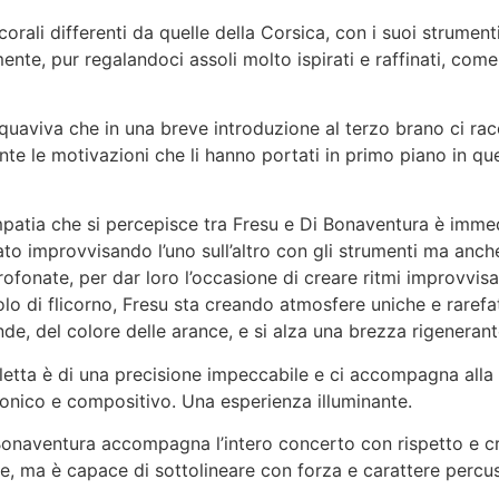
corali differenti da quelle della Corsica, con i suoi strumen
nte, pur regalandoci assoli molto ispirati e raffinati, come 
quaviva che in una breve introduzione al terzo brano ci rac
te le motivazioni che li hanno portati in primo piano in qu
mpatia che si percepisce tra Fresu e Di Bonaventura è immed
ato improvvisando l’uno sull’altro con gli strumenti ma anch
ofonate, per dar loro l’occasione di creare ritmi improvvisa
lo di flicorno, Fresu sta creando atmosfere uniche e rarefat
de, del colore delle arance, e si alza una brezza rigenerant
letta è di una precisione impeccabile e ci accompagna alla 
onico e compositivo. Una esperienza illuminante.
Bonaventura accompagna l’intero concerto con rispetto e cr
ne, ma è capace di sottolineare con forza e carattere percu