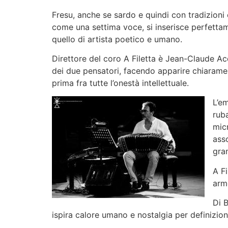
Fresu, anche se sardo e quindi con tradizioni 
come una settima voce, si inserisce perfettame
quello di artista poetico e umano.
Direttore del coro A Filetta è Jean-Claude Ac
dei due pensatori, facendo apparire chiaramen
prima fra tutte l’onestà intellettuale.
L’e
rub
micr
asso
gran
A Fi
arm
Di 
ispira calore umano e nostalgia per definizio