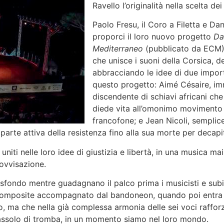
Ravello l’originalità nella scelta 
Paolo Fresu, il Coro a Filetta e Da
proporci il loro nuovo progetto
Da
Mediterraneo
(pubblicato da ECM)
che unisce i suoni della Corsica, d
abbracciando le idee di due importan
questo progetto: Aimé Césaire, im
discendente di schiavi africani che
diede vita all’omonimo movimento le
francofone; e Jean Nicoli, semplic
u parte attiva della resistenza fino alla sua morte per decap
iti nelle loro idee di giustizia e libertà, in una musica mai
ovvisazione.
a sfondo mentre guadagnano il palco prima i musicisti e sub
 composite accompagnato dal bandoneon, quando poi entra 
o, ma che nella già complessa armonia delle sei voci rafforza
 l’assolo di tromba, in un momento siamo nel loro mondo.