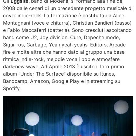
Gli
Eggsite
,
band di Modena, si formano alla fine del
2008 dalle ceneri di un precedente progetto musicale di
cover indie-rock. La formazione è costituita da Alice
Montagnani (voce e chitarra), Christian Bandieri (basso)
e Fabio Maccaferri (batteria). Sono cresciuti ascoltando
band come U2, Joy division, Cure, Depeche mode,
Sigur ros, Garbage, Yeah yeah yeahs, Editors, Arcade
fire e molte altre che hanno dato al gruppo una base
ritmica indie-rock, melodie vocali pop e atmosfere
dark-new wave. Ad Aprile 2013 è uscito il loro primo
album “Under The Surface” disponibile su Itunes,
Bandcamp, Amazon, Google Play e in streaming su
Spotify.