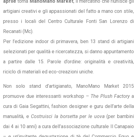
aprile
torna
ManoMano Market
, il mercatino che riunisce gli
artigiani creativi e gli appassionati del fatto a mano con stile,
presso i locali del Centro Culturale Fonti San Lorenzo di
Recanati (Mc).
Per l’edizione indoor di primavera, ben 13 stand di artigiani
selezionati per qualità e ricercatezza, si danno appuntamento
a partire dalle 15. Parole d’ordine: originalità e creatività,
riciclo di materiali ed eco-creazioni uniche.
Non solo stand d’artigianato, ManoMano Market 2015
promuove due interessanti workshop –
The Plush Factory
a
cura di Gaia Segattini, fashion designer e guru dell’arte della
manualità, e
Costruisci la borsetta per le uova
(per bambini
dai 4 ai 10 anni) a cura dell’associazione culturale Il Canapaio
– e un’invitante degustazione di tè del Commercio Equo e