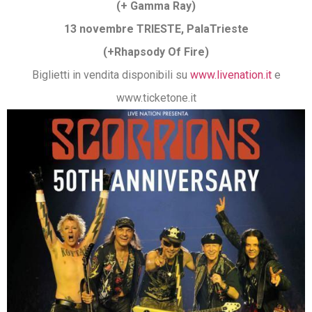
(+ Gamma Ray)
13 novembre TRIESTE, PalaTrieste
(+Rhapsody Of Fire)
Biglietti in vendita disponibili su
www.livenation.it
e
www.ticketone.it